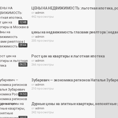
ЦЕНЫ НА НЕДВИЖИМОСТЬ: льготная ипотека, рост
от
admin
442 просмотры
12:48
цены на недвижимость глазами риелтора | нед
от
admin
205 просмотры
09:44
Рост цен на квартиры и льготная ипотека
от
admin
06:25
266 просмотры
Зубаревич — экономика регионов Наталья Зубар
от
admin
210 просмотры
06:50
Дурные цены на элитные квартиры, непонятные 
от
admin
242 просмотры
10:17