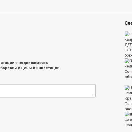
Сл
естиции в недвижимость
убаревич # цены # инвестиции