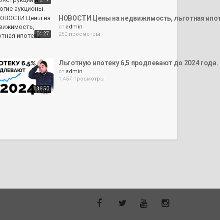
НОВОСТИ Цены на недвижимость, льготная ипо
от
admin
04:27
250 просмотры
Льготную ипотеку 6,5 продлевают до 2024 года
от
admin
1,457 просмотры
1:36:50