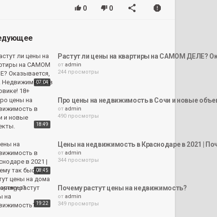
0
0
едующее
Растут ли цены на квартиры на САМОМ ДЕЛЕ? Ок
от
admin
244 просмотры
07:04
Про цены на недвижимость в Сочи и новые объе
от
admin
490 просмотры
18:49
Цены на недвижимость в Краснодаре в 2021 | По
от
admin
344 просмотры
08:45
Почему растут цены на недвижимость?
от
admin
19:22
349 просмотры