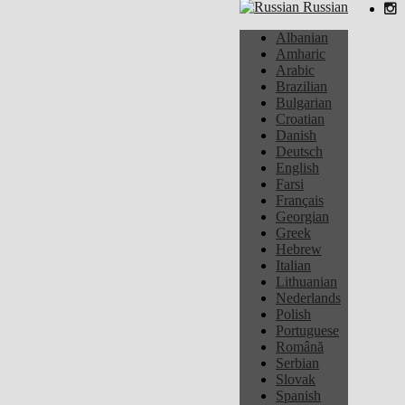
Russian
Albanian
Amharic
Arabic
Brazilian
Bulgarian
Croatian
Danish
Deutsch
English
Farsi
Français
Georgian
Greek
Hebrew
Italian
Lithuanian
Nederlands
Polish
Portuguese
Română
Serbian
Slovak
Spanish