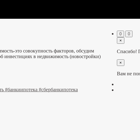
0
0
×
мость-это совокупность факторов, обсудим
Спасибо! 
об инвестициях в недвижимость (новостройки)
×
Вам не по
ть #банкиипотека #сбербанкипотека