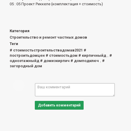
05 : 05 Проект Риккеле (комплектация + стоимость)
Категория
Строительство и ремонт частных домов
Теги
# стоимостьстроительствадомав2021 #
построитьдомцен # стоимостьдом # кирпичныйд
,
#
одноэтажныйд # домизкирпич # домподключ
,
#
загородный дом
Добавить комментарий