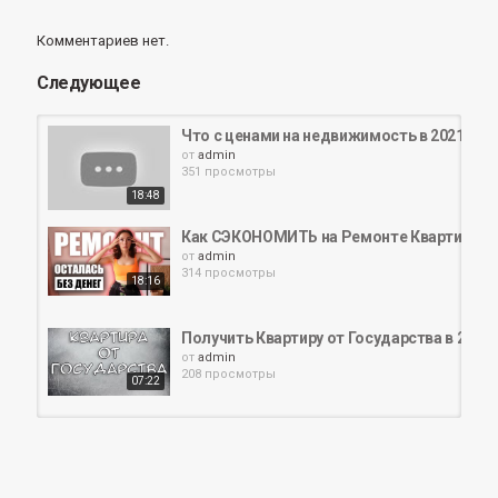
Комментариев нет.
Следующее
Что с ценами на недвижимость в 2021 год
от
admin
351 просмотры
18:48
Как СЭКОНОМИТЬ на Ремонте Квартиры в 
от
admin
314 просмотры
18:16
Получить Квартиру от Государства в 2021 
от
admin
208 просмотры
07:22
ОДНОЭТАЖНЫЙ ДОМ ИЗ ГАЗОБЕТОНА СВО
от
admin
488 просмотры
09:24