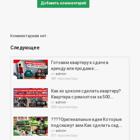
Добавить комментарий
Комментариев нет.
Следующее
Готовим квартиру к сдаче в
аренду или продаже:...
от
admin
14:04
381 просмотры
Как из цоколя сделать квартиру?
Квартира с ремонтом за 500...
от
admin
09:04
320 просмотры
????Оригинальные идеи Которые
подскажут вам Как сделать сад...
от
admin
15:56
311 просмотры