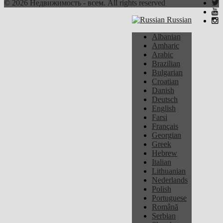
© 2026 Недвижимость - всем. All rights reserved
Russian
Albanian
Amharic
Arabic
Brazilian
Bulgarian
Croatian
Danish
Deutsch
English
Farsi
Français
Georgian
Greek
Hebrew
Italian
Lithuanian
Nederlands
Polish
Portuguese
Română
Serbian