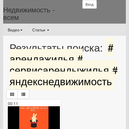
Вход
Недвижимость -
всем
Видео
Статьи
Результаты поиска:
#
арендажилья #
сервисарендыжилья #
яндекснедвижимость
00:11