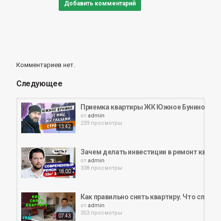
Теги
Добавить комментарий
квартирановастройкалайфхаки
Комментариев нет.
Следующее
Приемка квартиры ЖК Южное Бунино МИЦ 
от
admin
239 просмотры
13:42
Зачем делать инвестиции в ремонт кварт
от
admin
338 просмотры
18:00
Как правильно снять квартиру. Что спроси
от
admin
353 просмотры
07:43