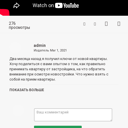
276
просмотры
admin
Издатель
Mar 1, 2021
Два месяца назад я получил ключи от новой квартиры.
Хочу поделиться с вами опытом о том, как правильно
принимать квартиру от застройщика, на что обратить
внимание при осмотре новостройки.
Что нужно взять с
собой на прием квартиры.
Лайфхаки и полезные советы по квартирному вопросу еще
ПОКАЗАТЬ БОЛЬШЕ
до ремонта!
Приемка квартиры в новостройке
Приемка квартиры от застройщика
Категория
Обзор как купить квартиру