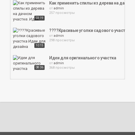
Как применить спилы из дерева на дачном
от
admin
257 просмотры
03:19
????Красивые уголки садового участка И
от
admin
298 просмотры
10:15
Идеи для оригинального участка
от
admin
08:06
368 просмотры
????Дизайн сада Лучшие идеи для вдохновен
от
admin
311 просмотры
10:47
Лучшие опоры для огурцов!
17:12
от
admin
298 просмотры