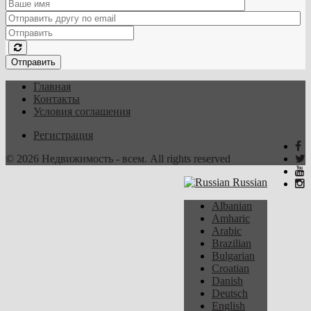
Отправить
Главная
Контакты
Условия соглашения
Регистрация
© 2026 Недвижимость - всем. All rights reserved
Russian
Albanian
Amharic
Arabic
Brazilian
Bulgarian
Croatian
Danish
Deutsch
English