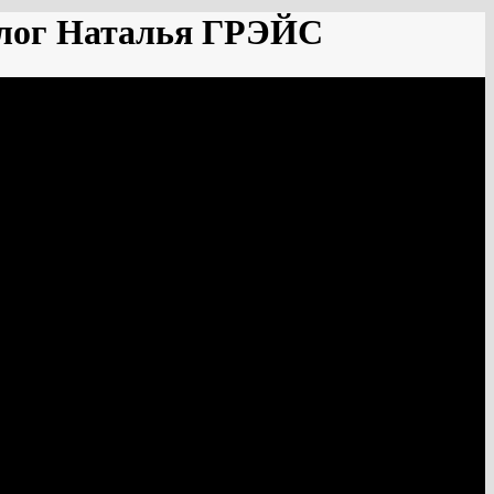
лог Наталья ГРЭЙС