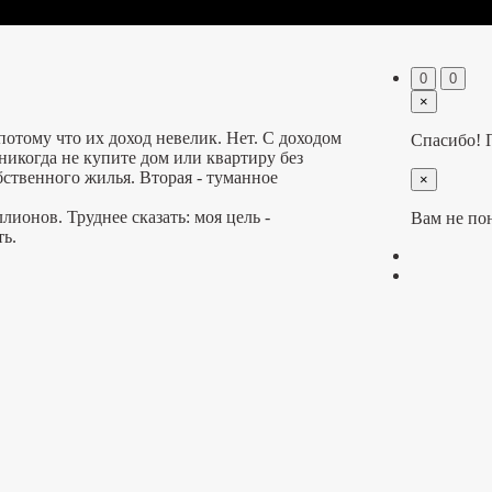
0
0
×
потому что их доход невелик.
Нет.
С доходом
Спасибо! 
никогда не купите дом или квартиру без
бственного жилья.
Вторая - туманное
×
иллионов.
Труднее сказать: моя цель -
Вам не по
ть.