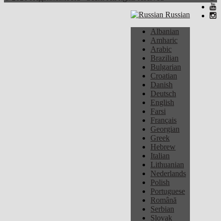
Russian
Albanian
Amharic
Arabic
Brazilian
Bulgarian
Croatian
Danish
Deutsch
English
Farsi
Français
Georgian
Greek
Hebrew
Italian
Lithuanian
Nederlands
Polish
Portuguese
Română
Serbian
Slovak