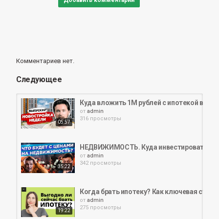
Добавить комментарий
Комментариев нет.
Следующее
Куда вложить 1М рублей с ипотекой в нед
от
admin
316 просмотры
05:57
НЕДВИЖИМОСТЬ. Куда инвестировать. ИПО
от
admin
342 просмотры
35:22
Когда брать ипотеку? Как ключевая ставк
от
admin
275 просмотры
19:22