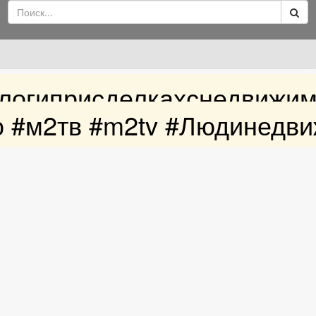
алогиприсделкахснедвижим
 #м2тв​ #m2tv​ #Людинедв