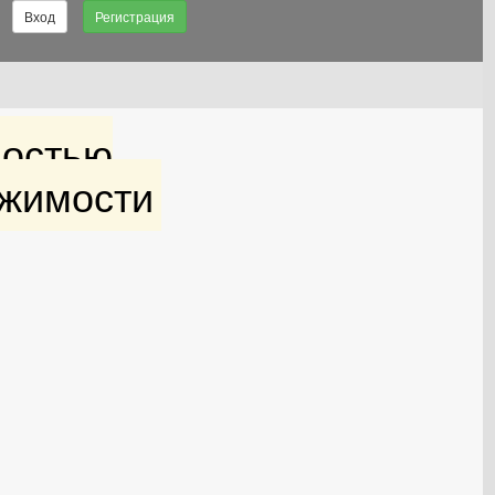
Вход
Регистрация
остью​
ижимости