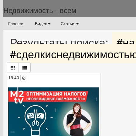
Недвижимость - всем
Главная
Видео
Статьи
Результаты поиска:
​ #н
#сделкиснедвижимостью​
15:40
Популярные