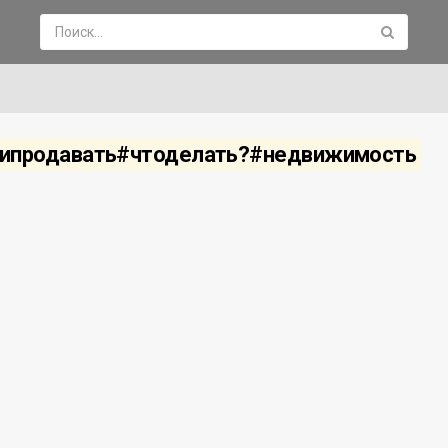
липродавать#чтоделать?#недвижимость
мостью в 2021 году.