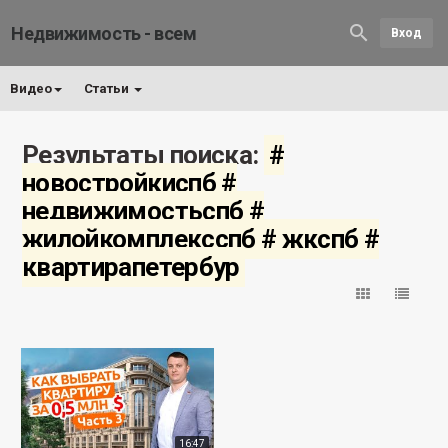
Недвижимость - всем
Вход
Видео
Статьи
Результаты поиска:
#
новостройкиспб #
недвижимостьспб #
жилойкомплексспб # жкспб #
квартирапетербур
16:47