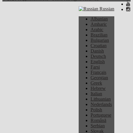
Russian
Albanian
Amharic
Arabic
Brazilian
Bulgarian
Croatian
Danish
Deutsch
English
Farsi
Français
Georgian
Greek
Hebrew
Italian
Lithuanian
Nederlands
Polish
Portuguese
Română
Serbian
Slovak