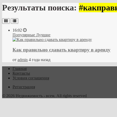
Результаты поиска:
#какправ
16:02
Популярные
Лучшие
Как правильно сдавать квартиру в аренду
от
admin
4 года назад
Главная
Контакты
Условия соглашения
Регистрация
© 2026 Недвижимость - всем. All rights reserved