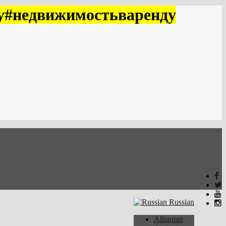
у#недвижимостьваренду
Russian
Albanian