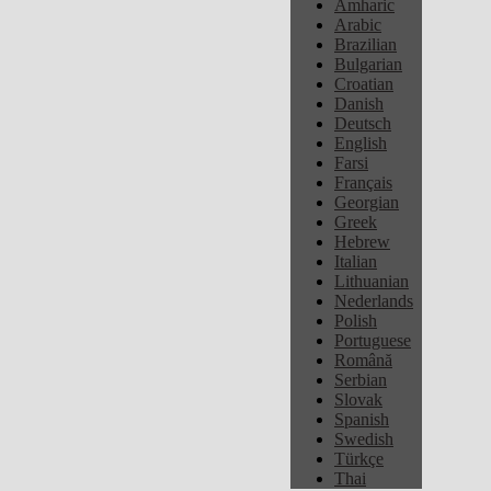
Amharic
Arabic
Brazilian
Bulgarian
Croatian
Danish
Deutsch
English
Farsi
Français
Georgian
Greek
Hebrew
Italian
Lithuanian
Nederlands
Polish
Portuguese
Română
Serbian
Slovak
Spanish
Swedish
Türkçe
Thai