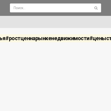
ья#ростценнарынкенедвижимости#ценыс
нды жилья в Москве