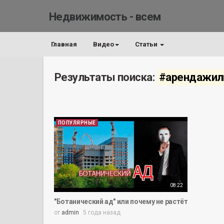
Недвижимость - всем
Главная
Видео
Статьи
Результаты поиска:
#арендажил
ПОПУЛЯРНЫЕ
08:22
"Ботанический ад" или почему не растёт цена аре
от
admin
5 года назад