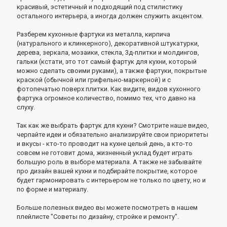
красивый, эстетичный и подходящий под стилистику
остального интерьера, а иногда должен служить акцентом.
Разберем кухонные фартуки из металла, кирпича
(натурального и клинкерного), декоративной штукатурки,
дерева, зеркала, мозаики, стекла, 3д-плитки и молдингов,
гальки (кстати, это тот самый фартук для кухни, который
можно сделать своими руками), а также фартуки, покрытые
краской (обычной или грифельно-маркерной) и с
фотопечатью поверх плитки. Как видите, видов кухонного
фартука огромное количество, помимо тех, что давно на
слуху.
Так как же выбрать фартук для кухни? Смотрите наше видео,
черпайте идеи и обязательно анализируйте свои приоритеты
и вкусы - кто-то проводит на кухне целый день, а кто-то
совсем не готовит дома, жизненный уклад будет играть
большую роль в выборе материала. А также не забывайте
про дизайн вашей кухни и подбирайте покрытие, которое
будет гармонировать с интерьером не только по цвету, но и
по форме и материалу.
Больше полезных видео вы можете посмотреть в нашем
плейлисте "Советы по дизайну, стройке и ремонту".