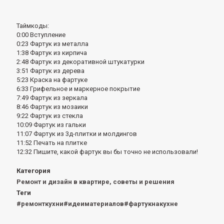
Таймкоды:
0:00 Вступление
0:23 Фартук из металла
1:38 Фартук из кирпича
2:48 Фартук из декоративной штукатурки
3:51 Фартук из дерева
5:23 Краска на фартуке
6:33 Грифельное и маркерное покрытие
7:49 Фартук из зеркала
8:46 Фартук из мозаики
9:22 Фартук из стекла
10:09 Фартук из гальки
11:07 Фартук из 3д-плитки и молдингов
11:52 Печать на плитке
12:32 Пишите, какой фартук вы бы точно не использовали!
Категория
Ремонт и дизайн в квартире, советы и решения
Теги
#ремонткухни#идеиматериалов#фартукнакухне